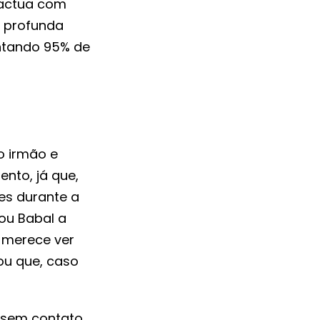
pactua com
m profunda
ntando 95% de
o irmão e
nto, já que,
es durante a
ou Babal a
 merece ver
ou que, caso
 sem contato.