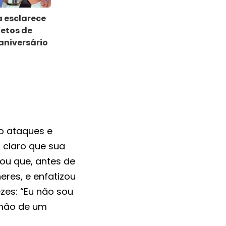
 esclarece
etos de
aniversário
o ataques e
r claro que sua
tou que, antes de
eres, e enfatizou
zes: “Eu não sou
rmão de um