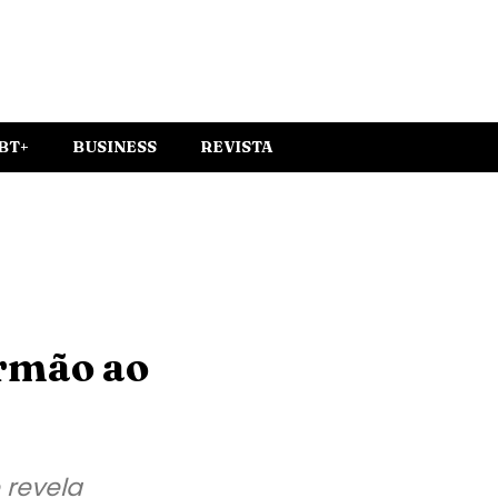
BT+
BUSINESS
REVISTA
irmão ao
 revela