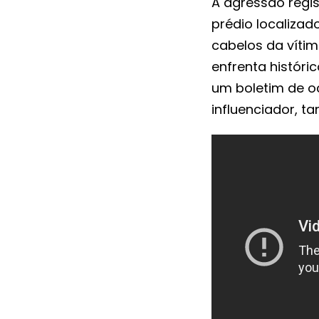
A agressão regi
prédio localiza
cabelos da vítim
enfrenta históri
um boletim de oc
influenciador, t