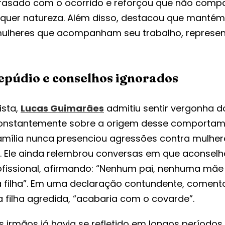
rrasado com o ocorrido e reforçou que não com
alquer natureza. Além disso, destacou que manté
mulheres que acompanham seu trabalho, represe
epúdio e conselhos ignorados
ista,
Lucas Guimarães
admitiu sentir vergonha d
r constantemente sobre a origem desse comportame
família nunca presenciou agressões contra mulher
s. Ele ainda relembrou conversas em que aconselh
ofissional, afirmando: “Nenhum pai, nenhuma mãe
 filha”. Em uma declaração contundente, coment
 filha agredida, “acabaria com o covarde”.
s irmãos já havia se refletido em longos períodos