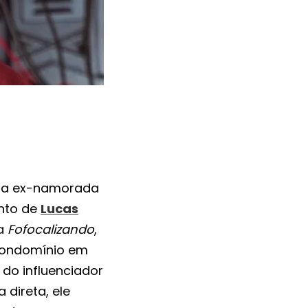
 a ex-namorada
nto de
Lucas
ma
Fofocalizando
,
 condomínio em
 do influenciador
 direta, ele