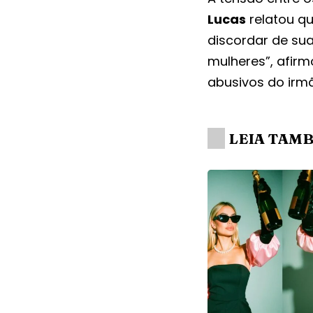
Lucas
relatou q
discordar de sua
mulheres”, afir
abusivos do irm
LEIA TAM