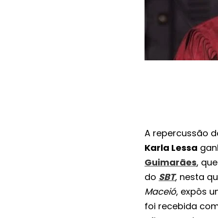
A repercussão d
Karla Lessa
gan
Guimarães
, qu
do
SBT
, nesta q
Maceió
, expôs u
foi recebida com