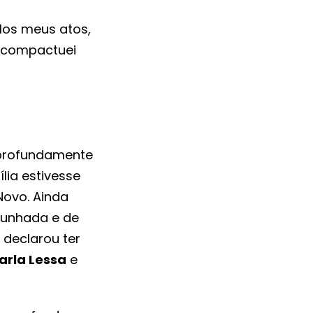
los meus atos,
s compactuei
 profundamente
lia estivesse
Novo. Ainda
cunhada e de
 declarou ter
arla Lessa
e