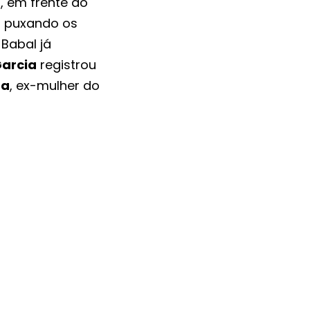
 em frente ao
r puxando os
 Babal já
Garcia
registrou
ta
, ex-mulher do