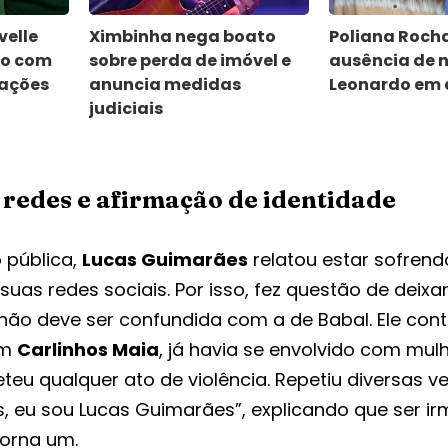
velle
Ximbinha nega boato
Poliana Rocha
lo com
sobre perda de imóvel e
ausência de n
zações
anuncia medidas
Leonardo em 
judiciais
 redes e afirmação de identidade
 pública,
Lucas Guimarães
relatou estar sofrend
uas redes sociais. Por isso, fez questão de deixa
 não deve ser confundida com a de Babal. Ele con
om
Carlinhos Maia
, já havia se envolvido com mulh
eu qualquer ato de violência. Repetiu diversas ve
, eu sou Lucas Guimarães”, explicando que ser i
torna um.