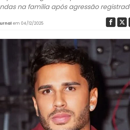
undas na família após agressão registr
urnal
em 04/12/2025