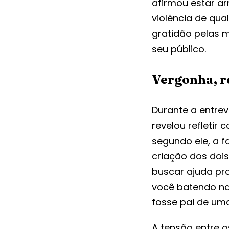
afirmou estar a
violência de qu
gratidão pelas 
seu público.
Vergonha, r
Durante a entrev
revelou refleti
segundo ele, a 
criação dos doi
buscar ajuda pr
você batendo na
fosse pai de uma
A tensão entre o