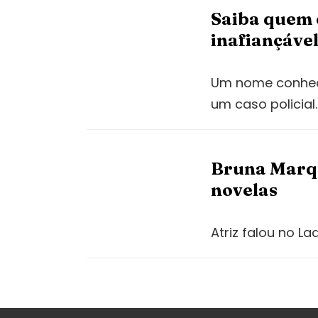
Saiba quem é
inafiançáve
Um nome conhecid
um caso policia
Bruna Marqu
novelas
Atriz falou no L