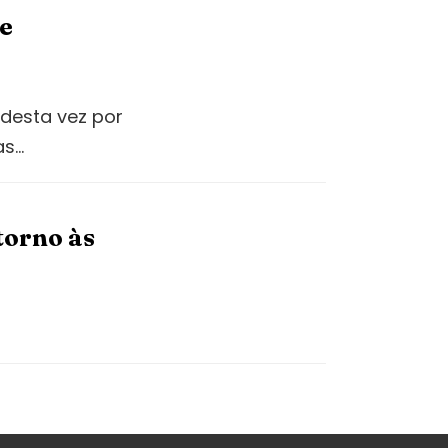
me
 desta vez por
as…
torno às