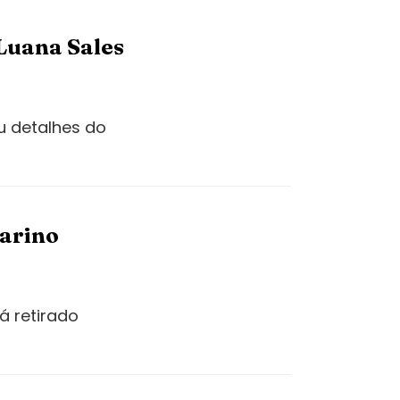
Luana Sales
u detalhes do
çarino
á retirado