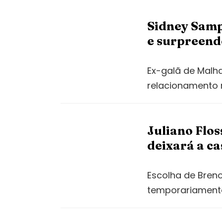
Sidney Samp
e surpreend
Ex-galã de Malha
relacionamento 
Juliano Flo
deixará a ca
Escolha de Breno
temporariamente