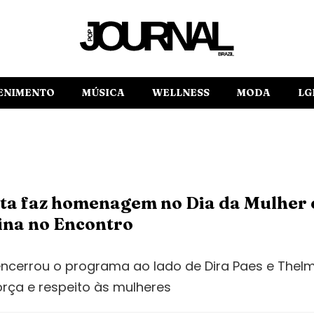
ENIMENTO
MÚSICA
WELLNESS
MODA
LG
eta faz homenagem no Dia da Mulher 
ina no Encontro
ncerrou o programa ao lado de Dira Paes e Thel
ça e respeito às mulheres