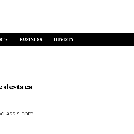
BT+
BUSINESS
REVISTA
e destaca
ma Assis com