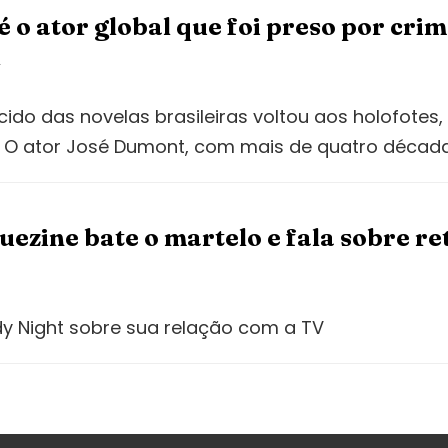
 o ator global que foi preso por cri
l
o das novelas brasileiras voltou aos holofotes,
l. O ator José Dumont, com mais de quatro décad
ezine bate o martelo e fala sobre re
ady Night sobre sua relação com a TV