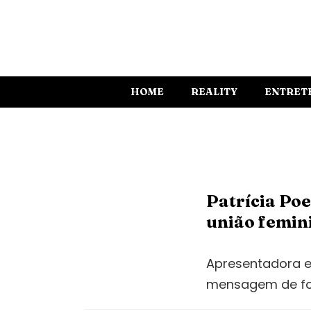
HOME
REALITY
ENTRET
Patrícia Po
união femin
Apresentadora e
mensagem de for